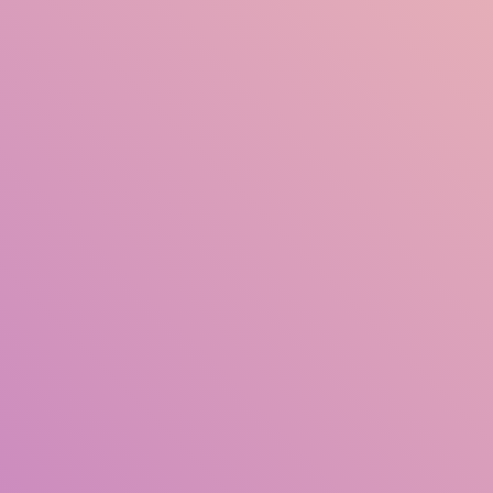
Judul
Pengarang
Subjek
ISBN/ISSN
Tipe Koleksi
Lokasi
GMD